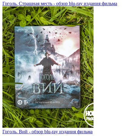
Гоголь. Страшная месть - обзор blu-ray издания фильма
Гоголь. Вий - обзор blu-ray издания фильма