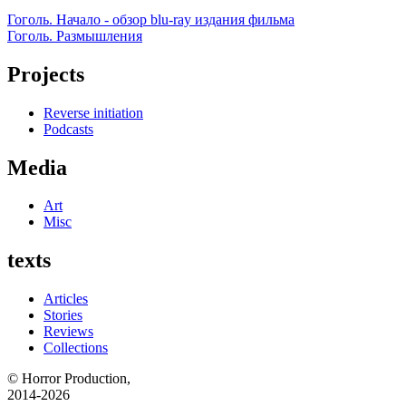
Гоголь. Начало - обзор blu-ray издания фильма
Гоголь. Размышления
Projects
Reverse initiation
Podcasts
Media
Art
Misc
texts
Articles
Stories
Reviews
Collections
© Horror Production,
2014-2026