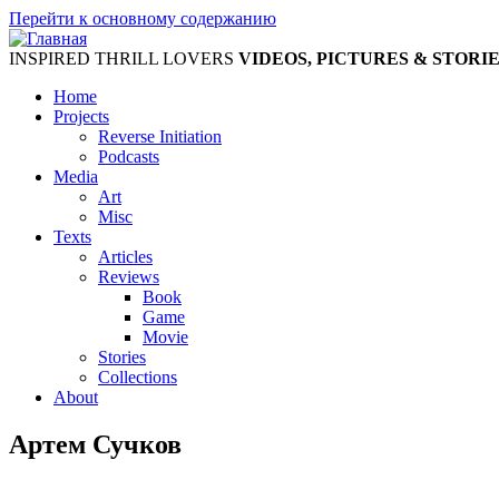
Перейти к основному содержанию
INSPIRED THRILL LOVERS
VIDEOS, PICTURES & STORI
Home
Projects
Reverse Initiation
Podcasts
Media
Art
Misc
Texts
Articles
Reviews
Book
Game
Movie
Stories
Collections
About
Артем Сучков