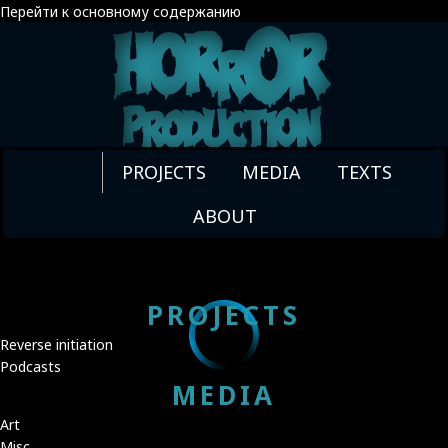
Перейти к основному содержанию
ТЕАТРАЛЬНОЕ
ИСКУССТВО
PROJECTS
MEDIA
TEXTS
COMMEDIA
ABOUT
DELL'ARTE -
PIERROT
PROJECTS
Reverse initiation
Podcasts
MEDIA
Art
Misc