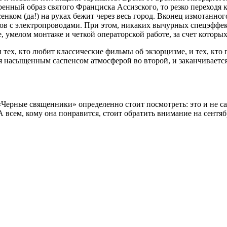
енный образ святого Франциска Ассизского, то резко переходя
нком (да!) на руках бежит через весь город. Вконец измотанног
ов с электропроводами. При этом, никаких вычурных спецэффек
е, умелом монтаже и четкой операторской работе, за счет котор
ех, кто любит классические фильмы об экзорцизме, и тех, кто 
я насыщенным саспенсом атмосферой во второй, и заканчивается
«Черные священники» определенно стоит посмотреть: это и не са
 А всем, кому она понравится, стоит обратить внимание на сент