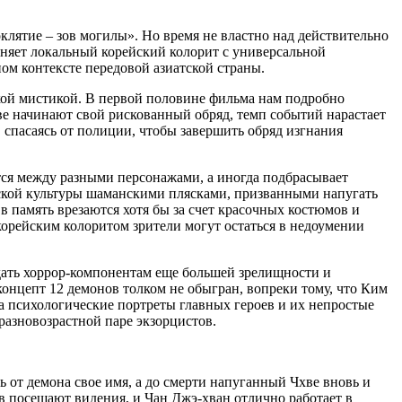
лятие – зов могилы». Но время не властно над действительно
няет локальный корейский колорит с универсальной
ом контексте передовой азиатской страны.
ткой мистикой. В первой половине фильма нам подробно
хве начинают свой рискованный обряд, темп событий нарастает
, спасаясь от полиции, чтобы завершить обряд изгнания
тся между разными персонажами, а иногда подбрасывает
йской культуры шаманскими плясками, призванными напугать
в память врезаются хотя бы за счет красочных костюмов и
корейским колоритом зрители могут остаться в недоумении
дать хоррор-компонентам еще большей зрелищности и
концепт 12 демонов толком не обыгран, вопреки тому, что Ким
а психологические портреты главных героев и их непростые
разновозрастной паре экзорцистов.
ть от демона свое имя, а до смерти напуганный Чхве вновь и
 посещают видения, и Чан Джэ-хван отлично работает в