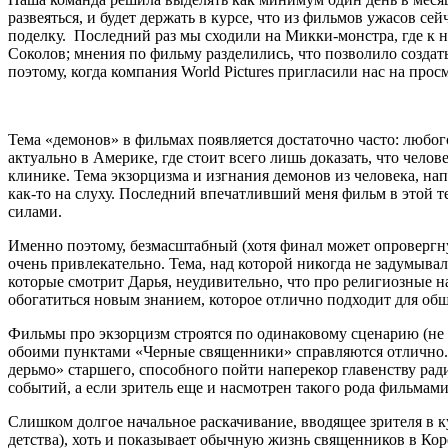
развеяться, и будет держать в курсе, что из фильмов ужасов се
поделку. Последний раз мы сходили на Микки-монстра, где к 
Соколов; мнения по фильму разделились, что позволило созд
поэтому, когда компания World Pictures пригласили нас на пр
Тема «демонов» в фильмах появляется достаточно часто: любог
актуально в Америке, где стоит всего лишь доказать, что чело
клинике. Тема экзорцизма и изгнания демонов из человека, нап
как-то на слуху. Последний впечатливший меня фильм в этой т
силами.
Именно поэтому, безмасштабный (хотя финал может опровергну
очень привлекательно. Тема, над которой никогда не задумыва
которые смотрит Дарья, неудивительно, что про религиозные н
обогатиться новым знанием, которое отлично подходит для общ
Фильмы про экзорцизм строятся по одинаковому сценарию (не по
обоими пунктами «Черные священники» справляются отлично. 
дерьмо» старшего, способного пойти наперекор главенству ра
событий, а если зритель еще и насмотрен такого рода фильмами
Слишком долгое начальное раскачивание, вводящее зрителя в к
детства), хоть и показывает обычную жизнь священников в Коре