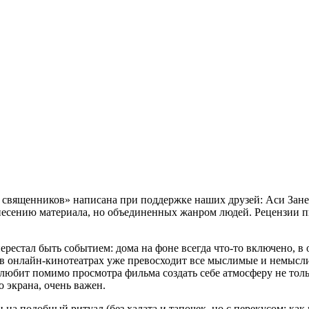
х священников» написана при поддержке наших друзей: Аси Зан
есению материала, но объединенных жанром людей. Рецензии пис
естал быть событием: дома на фоне всегда что-то включено, в
в в онлайн-кинотеатрах уже превосходит все мыслимые и немыс
любит помимо просмотра фильма создать себе атмосферу не тол
о экрана, очень важен.
на подобный ритуал (без халата и тапочек, но с перекусом: как 