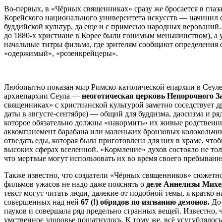
Во-первых, в «Чёрных священниках» сразу же бросается в гла
Корейского национального университета искусств — начинил с
буддийской культур, да еще и с примесью народных веровани
до 1880-х христиане в Корее были гонимым меньшинством), а 
начальные титры фильма, где зрителям сообщают определения с
«одержимый», «розенкрейцеры».
Любопытно показан мир Римско-католической епархии в Сеуле,
архиепархии Сеула —
неоготическая церковь Непорочного 
священниках» с христианской культурой заметно соседствует д
даты в августе-сентябре)
—
общий для буддизма, даосизма и ря
которое обязательно должны «накормить» их живые родственн
аккомпанемент барабана или маленьких бронзовых колокольчи
отведать еды, которая была приготовлена для них в храме, чт
высоких сферах вселенной. «Кормление» духов состояло не тол
что мертвые могут использовать их во время своего пребывани
Также известно, что создатели «Чёрных священников» сюжетно 
фильмов ужасов не надо даже пояснять о
деле Аннелизы Михе
текст могут читать люди, далекие от подобной темы, я кратко 
совершенных над ней
67 (!) обрядов по изгнанию демонов.
До
пауков и совершала ряд предельно странных вещей. Известно, ч
умственное здоровье пошатнулось. К тому же, всё усугубляло