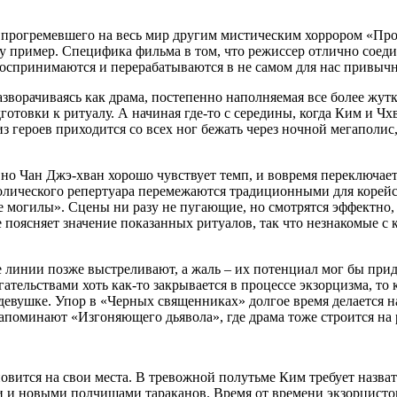
 прогремевшего на весь мир другим мистическим хоррором «Прок
 пример. Специфика фильма в том, что режиссер отлично соеди
воспринимаются и перерабатываются в не самом для нас привычн
азворачиваясь как драма, постепенно наполняемая все более жу
готовки к ритуалу. А начиная где-то с середины, когда Ким и Ч
з героев приходится со всех ног бежать через ночной мегаполис
 но Чан Джэ-хван хорошо чувствует темп, и вовремя переключае
атолического репертуара перемежаются традиционными для коре
е могилы». Сцены ни разу не пугающие, но смотрятся эффектно, 
 поясняет значение показанных ритуалов, так что незнакомые с 
 линии позже выстреливают, а жаль – их потенциал мог бы при
ельствами хоть как-то закрывается в процессе экзорцизма, то 
девушке. Упор в «Черных священниках» долгое время делается н
апоминают «Изгоняющего дьявола», где драма тоже строится на 
ановится на свои места. В тревожной полутьме Ким требует назва
 и новыми полчищами тараканов. Время от времени экзорцистов