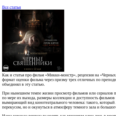
Все статьи
Как и статья про фильм «Микки-монстр», рецензия на «Черны
формат оценки фильма через призму трех отличных по преподн
объединял в эту статью.
При нынешнем темпе жизни просмотр фильмов или сериалов пер
по мере их выхода, размеры коллекции и доступность фильмо
вымирающий вид кинотеатрального человека: такого, который 
перекусом, но и окунуться в атмосферу темного зала и большог
Наша команда решила выделять как минимум один день в месяц 