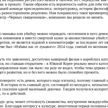
йчас в прокате. Таким образом есть вероятность найти для себя ч
нашей команде присоединились: литературовед, историк филосо
ать разностороннюю рецензию. Нам понравилось такое времяпре
осмотр «Черных священников», компанию мы решили не менять.
о маньяка или убийцу можно оправдать «вселением в него демон
век невменяем и вместо смертной казни за множественные убийст
ротив, не является ходовой в кинематографе: за последние лет п
еме был «Избави нас от лукавого» 2014 года, снятый по мотива
ть это заявление), достаточно камерный фильм о корейских ка
лся, но ставшая открытием – в Южной Корее реально много катол
аправления знаю так мало: ни разу не видел, чтобы тема церкви
его развития, но и без него можно было спокойно прожить.
верите: есть демон, которого надо изгнать), поэтому главный и
В истории есть главный дуэт, состоящий из молодого, неопытн
ди спасения одной маленькой девочки. Тандем получился колори
, то и действий.
урс дела, может оттолкнуть (знакомства, внутренние междоусоб
е. Благодаря интересу к культуре, монотонная первая половина 