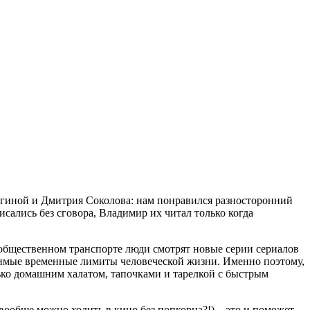
егиной и Дмитрия Соколова: нам понравился разносторонний
ались без сговора, Владимир их читал только когда
 общественном транспорте люди смотрят новые серии сериалов
лимые временные лимиты человеческой жизни. Именно поэтому,
ько домашним халатом, тапочками и тарелкой с быстрым
вообще можно ходить в кино без попкорна?!) – это и поможет