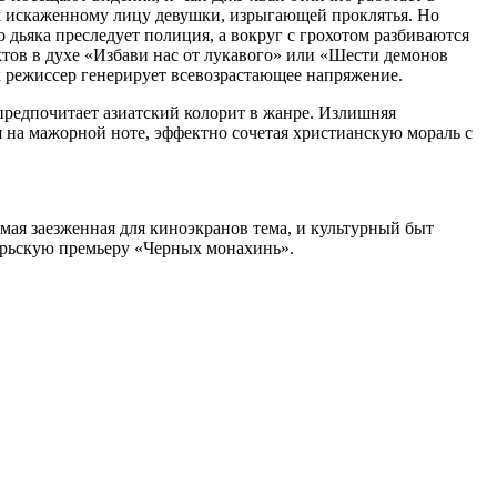
 к искаженному лицу девушки, изрыгающей проклятья. Но
о дьяка преследует полиция, а вокруг с грохотом разбиваются
тов в духе «Избави нас от лукавого» или «Шести демонов
ых режиссер генерирует всевозрастающее напряжение.
предпочитает азиатский колорит в жанре. Излишняя
 на мажорной ноте, эффектно сочетая христианскую мораль с
мая заезженная для киноэкранов тема, и культурный быт
ябрьскую премьеру «Черных монахинь».