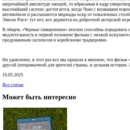
широчайшей амплитуде эмоций, то вбрасывая в кадр умиротвор
высочайший саспенс достигается, когда Чхве с визжащим поросе
автомобили и рассыпаются мириады искр от поваленных столб
Эмили Роуз» тут нет, все держится на добротной актерской игр
В общем, «Черные священники» вполне способны порадовать и т
медлительность в первой половине фильма с лихвой искупаетс
продуманным саспенсом и корейскими традициями.
На удивление, в этот раз все мы пришли к мнению, что фильм 
другой (непривычной для зрителя) страны, и цельная история.
16.05.2025
Все статьи
Может быть интересно