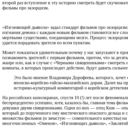
второй раз вступление в эту историю смотреть будет скучновато
фильмы про экзорцизм.
«Изгоняющий дьявола» задал стандарт фильмов про экзорцизм:
изгнания демона с каждым новым фильмом становится все сложн
мертвыми существами, поедающими мозги. Процесс экзорцизма
удается порадовать зрителя по всем пунктам.
Может показаться удивительным почему у нас запускают в прок
познакомить зрителей с первым фильмом, притом, что за десять
жанре или, как в случае с «Черными священниками» смотреть 
комнаты, в которых происходит действие, будут давить сильнее
Это было мнение Владимира Дорофеева, которого, хочет 
японско-корейско-тайско-малазийских дорам. Далее вы пр
историко-культурный комментарий о корейском детекти
На российских киноэкранах, спустя 10 (!) лет после феномен
беспрецедентно успешно, хотя, казалось бы, главная тема фил
девушки двумя священниками. Один из них — отец Ким — опыт
который до порученного ему мистического опасного дельца и 
множества фильмов (и зачастую — сомнительного качества) на 
многочисленных «Оменов», «Изгоняющих дьявола», «Заклятий