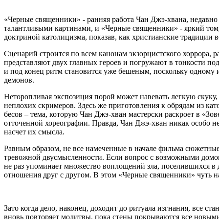
«Черные священники» - ранняя работа Чан Джэ-хвана, недавно
талантливыми картинами, и «Черные священники» - яркий тому
доктриной католицизма, показав, как христианские традиции 
Сценарий строится по всем канонам экзорцистского хоррора, р
представляют двух главных героев и погружают в тонкости под
и под конец ритм становится уже бешеным, поскольку одному и
демонов.
Неторопливая экспозиция порой может навевать легкую скуку,
неплохих скримеров. Здесь же приготовления к обрядам из к
бесов – тема, которую Чан Джэ-хван мастерски раскроет в «Зов
отточенной хореографии. Правда, Чан Джэ-хван никак особо не
насчет их смысла.
Равным образом, не все намеченные в начале фильма сюжетные
тревожной двусмысленности. Если вопрос с возможными домогат
не раз упоминает множество воплощений зла, поселившихся в 
отношения друг с другом. В этом «Черные священники» чуть н
Зато когда дело, наконец, доходит до ритуала изгнания, все ст
вновь повторяет молитвы, пока стены покрываются все новыми