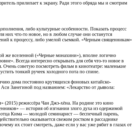
 зритель прилипает к экрану. Ради этого обряда мы и смотрим
дополнения, либо культурные особенности. Показать процесс
 них что-то новое, но в любом случае они останутся
ений к процессу, либо умелой съемкой. «Черным священникам»
 той же вселенной («Черные монахини»), вполне логично
овне». Всегда интересно открывать для себя что-то новое в
я. Очень советую посмотреть фильм в кинотеатре: маленькие
пустить тонкий ручеек холодного пота по спине.
аличию дома постоянно крутящихся фоновых китайско-
 Аси Занегиной под названием: «Лекарство от дьявола:
» (2015) режиссёра Чан Джэ-хёна. На родине это кино
щенников» — история об изгнании злого духа из одержимой
т отца Кима — молодой семинарист — беспечный парень,
ействительно оказывается свежим ростком в рассаднике
ему их стоит смотреть, даже если у вас уже рябит в глазах от