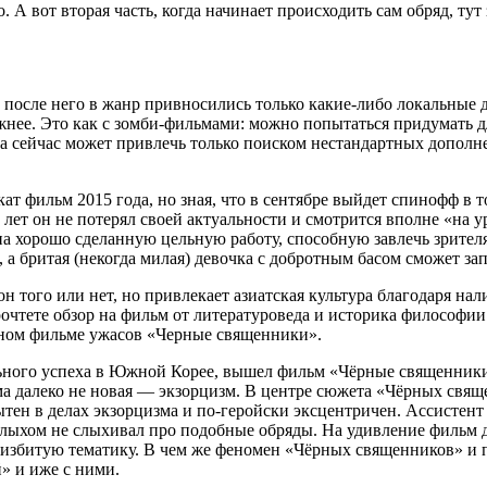
. А вот вторая часть, когда начинает происходить сам обряд, тут
 после него в жанр привносились только какие-либо локальные 
ее. Это как с зомби-фильмами: можно попытаться придумать для
 сейчас может привлечь только поиском нестандартных дополн
ат фильм 2015 года, но зная, что в сентябре выйдет спинофф в
 лет он не потерял своей актуальности и смотрится вполне «на ур
на хорошо сделанную цельную работу, способную завлечь зрител
, а бритая (некогда милая) девочка с добротным басом сможет за
он того или нет, но привлекает азиатская культура благодаря н
очтете обзор на фильм от литературоведа и историка философии
вном фильме ужасов «Черные священники».
ального успеха в Южной Корее, вышел фильм «Чёрные священники
ьма далеко не новая — экзорцизм. В центре сюжета «Чёрных свя
ен в делах экзорцизма и по-геройски эксцентричен. Ассистен
слыхом не слыхивал про подобные обряды. На удивление фильм д
избитую тематику. В чем же феномен «Чёрных священников» и поч
» и иже с ними.