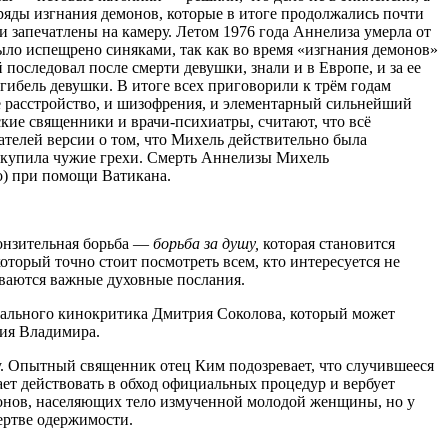
обряды изгнания демонов, которые в итоге продолжались почти
и запечатлены на камеру. Летом 1976 года Аннелиза умерла от
ыло испещрено синяками, так как во время «изгнания демонов»
последовал после смерти девушки, знали и в Европе, и за ее
гибель девушки. В итоге всех приговорили к трём годам
ое расстройство, и шизофрения, и элементарный сильнейший
ские священники и врачи-психиатры, считают, что всё
ателей версии о том, что Михель действительно была
 искупила чужие грехи. Смерть Аннелизы Михель
но) при помощи Ватикана.
ронзительная борьба —
борьба за душу,
которая становится
который точно стоит посмотреть всем, кто интересуется не
ываются важные духовные послания.
ионального кинокритика Дмитрия Соколова, который может
ния Владимира.
му. Опытный священник отец Ким подозревает, что случившееся
ет действовать в обход официальных процедур и вербует
емонов, населяющих тело измученной молодой женщины, но у
жертве одержимости.