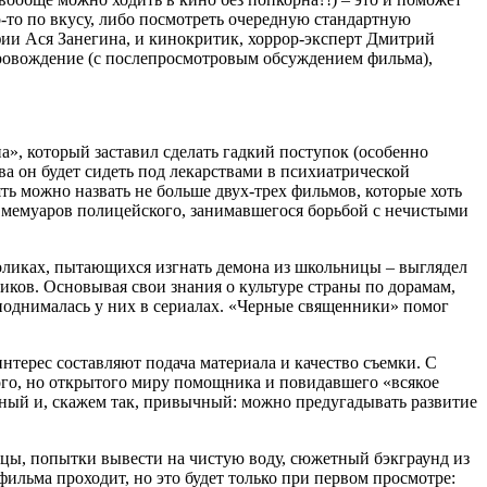
то-то по вкусу, либо посмотреть очередную стандартную
фии Ася Занегина, и кинокритик, хоррор-эксперт Дмитрий
провождение (с послепросмотровым обсуждением фильма),
а», который заставил сделать гадкий поступок (особенно
ва он будет сидеть под лекарствами в психиатрической
ять можно назвать не больше двух-трех фильмов, которые хоть
м мемуаров полицейского, занимавшегося борьбой с нечистыми
толиках, пытающихся изгнать демона из школьницы – выглядел
иков. Основывая свои знания о культуре страны по дорамам,
 поднималась у них в сериалах. «Черные священники» помог
нтерес составляют подача материала и качество съемки. С
ого, но открытого миру помощника и повидавшего «всякое
тный и, скажем так, привычный: можно предугадывать развитие
ицы, попытки вывести на чистую воду, сюжетный бэкграунд из
фильма проходит, но это будет только при первом просмотре: