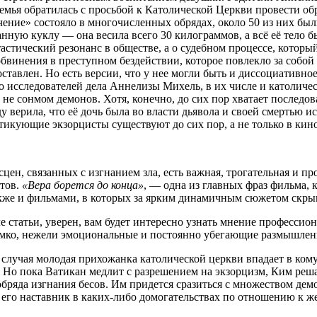
а семья обратилась с просьбой к Католической Церкви провести 
чение» состояло в многочисленных обрядах, около 50 из них был
ную куклу — она весила всего 30 килограммов, а всё её тело б
стический резонанс в обществе, а о судебном процессе, который 
винения в преступном бездействии, которое повлекло за собой 
ставлен. Но есть версии, что у нее могли быть и диссоциативн
о исследователей дела Аннелизы Михель, в их числе и католиче
е сонмом демонов. Хотя, конечно, до сих пор хватает последов
ду верила, что её дочь была во власти дьявола и своей смертью
ктикующие экзорцисты существуют до сих пор, а не только в ки
ен, связанных с изгнанием зла, есть важная, трогательная и п
тов.
«Вера борется до конца»
, — одна из главных фраз фильма, 
также и фильмами, в которых за ярким динамичным сюжетом скр
ле статьи, уверен, вам будет интересно узнать мнение професс
 емко, нежели эмоциональные и постоянно убегающие размышле
о случая молодая прихожанка католической церкви впадает в ко
. Но пока Ватикан медлит с разрешением на экзорцизм, Ким реша
обряда изгнания бесов. Им придется сразиться с множеством д
ли его наставник в каких-либо домогательствах по отношению к 