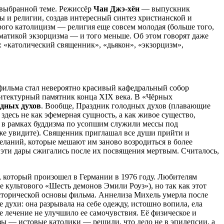
к выбранной теме. Режиссёр
Чан Джэ-хён
— выпускник
 и религии, создав интересный синтез христианской и
орого католицизм — религия еще совсем молодая (больше того,
матикой экзорцизма — и того меньше. Об этом говорят даже
: «католический священник», «дьякон», «экзорцизм»,
 фильма стал невероятно красивый кафедральный собор
тектурный памятник конца XIX века. В «Чёрных
одных духов
. Вообще, Праздник голодных духов (плавающие
здесь не как эфемерная сущность, а как живое существо,
 в рамках буддизма по усопшим служили мессы под
же увидите). Священник приглашал все души прийти и
желаний, которые мешают им заново возродиться в более
е эти дары сжигались после их посвящения мертвым. Считалось,
, который произошел в Германии в 1976 году. Любителям
же культового «Шесть демонов Эмили Роуз»), но так как этот
 исторической основы фильма. Аннелиза Михель умерла после
е духи: она разрывала на себе одежду, истошно вопила, ела
е лечение не улучшило ее самочувствия. Её физическое и
зы — истовые католики — решили, что дело не в эпилепсии, а