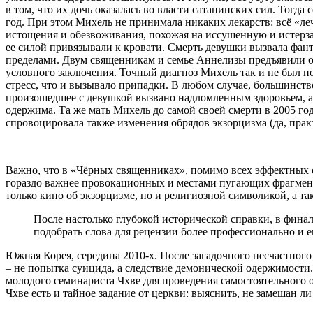
в том, что их дочь оказалась во власти сатанинских сил. Тогд
год. При этом Михель не принимала никаких лекарств: всё «ле
истощения и обезвоживания, похожая на иссушенную и истерзан
ее силой привязывали к кровати. Смерть девушки вызвала фанта
пределами. Двум священникам и семье Аннелизы предъявили об
условного заключения. Точный диагноз Михель так и не был по
стресс, что и вызывало припадки. В любом случае, большинств
произошедшее с девушкой вызвано надломленным здоровьем, а н
одержима. Та же мать Михель до самой своей смерти в 2005 го
спровоцировала также изменения обрядов экзорцизма (да, пра
Важно, что в «Чёрных священниках», помимо всех эффектных сц
гораздо важнее провокационных и местами пугающих фрагмен
только кино об экзорцизме, но и религиозной символикой, а 
После настолько глубокой исторической справки, в фина
подобрать слова для рецензии более профессионально и
Южная Корея, середина 2010-х. После загадочного несчастног
– не попытка суицида, а следствие демонической одержимости
молодого семинариста Чхве для проведения самостоятельного 
Чхве есть и тайное задание от церкви: выяснить, не замешан 