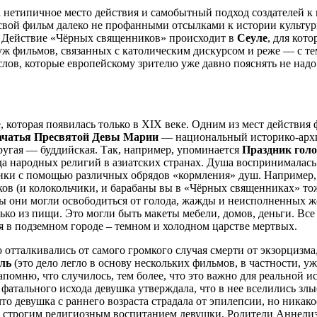
за нетипичное место действия и самобытный подход создателей 
вой фильм далеко не профанными отсылками к истории культуры
й. Действие «Чёрных священников» происходит в
Сеуле
, для кот
уж фильмов, связанных с католическим дискурсом и реже — с те
лов, которые европейскому зрителю уже давно пояснять не надо
 которая появилась только в XIX веке. Одним из мест действия
Зачатья Пресвятой Девы Марии
— национальный историко-архи
ругая — буддийская. Так, например, упоминается
Праздник гол
да народных религий в азиатских странах. Душа воспринималась 
ики с помощью различных обрядов «кормления» душ. Например,
ков (и колокольчики, и барабаны вы в «Чёрных священниках» то
обы они могли освободиться от голода, жажды и неисполненных 
ько из пищи. Это могли быть макеты мебели, домов, деньги. Вс
я в подземном городе – темном и холодном царстве мертвых.
отталкивались от самого громкого случая смерти от экзорцизма
ль
(это дело легло в основу нескольких фильмов, в частности, у
напомню, что случилось, тем более, что это важно для реальной
 фатального исхода девушка утверждала, что в нее вселились злы
то девушка с раннего возраста страдала от эпилепсии, но никако
сь строгим религиозным воспитанием девушки. Родители Аннели