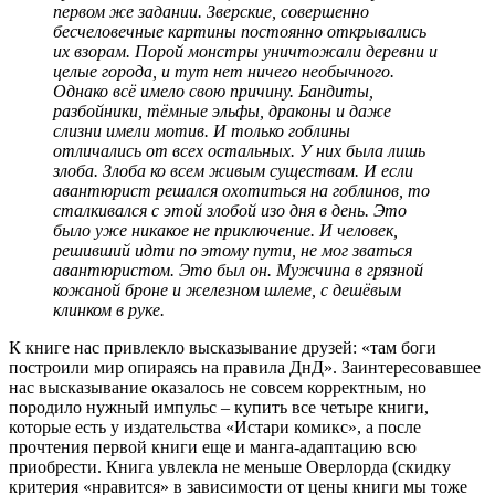
первом же задании. Зверские, совершенно
бесчеловечные картины постоянно открывались
их взорам. Порой монстры уничтожали деревни и
целые города, и тут нет ничего необычного.
Однако всё имело свою причину. Бандиты,
разбойники, тёмные эльфы, драконы и даже
слизни имели мотив. И только гоблины
отличались от всех остальных. У них была лишь
злоба. Злоба ко всем живым существам. И если
авантюрист решался охотиться на гоблинов, то
сталкивался с этой злобой изо дня в день. Это
было уже никакое не приключение. И человек,
решивший идти по этому пути, не мог зваться
авантюристом. Это был он. Мужчина в грязной
кожаной броне и железном шлеме, с дешёвым
клинком в руке.
К книге нас привлекло высказывание друзей: «там боги
построили мир опираясь на правила ДнД». Заинтересовавшее
нас высказывание оказалось не совсем корректным, но
породило нужный импульс – купить все четыре книги,
которые есть у издательства «Истари комикс», а после
прочтения первой книги еще и манга-адаптацию всю
приобрести. Книга увлекла не меньше Оверлорда (скидку
критерия «нравится» в зависимости от цены книги мы тоже