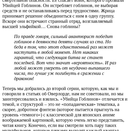
смертельной опасности. Её спасает воин, которого прозвали
Убийцей Гоблинов. Он истребляет гоблинов, не выбирая
средств и не останавливаясь перед трудностями. Жрица
принимает решение объединиться с ним в одну группу.
Вскоре они встречают странный отряд, возглавляемый
высшей эльфийкой… Снова гоблины?
По правде говоря, сильный авантюрист победит
гоблинов в девяноста девяти случаях из ста. Но
беда в том, что этот единственный раз может
наступить в любой момент. Нет никаких
гарантий, что следующая битва не станет
последней. Вот что значит «вероятность». И раз
любой может умереть от неудачно выпавшего
числа, то лучше уж погибнуть в сражении с
драконом!
Теперь мы добрались до второй серии, которую, как мы и
говорили в статьях об Оверлорде, нам не советовали, но мы
заинтересовались и взялись. «Убийца Гоблинов» отличается и
темой, и структурой – это не «попаданческая» тематика, а
скорее, добротное фэнтези (которое пытается прыгнуть на
уровень «темного») с классической для японских аниме
воображаемой картинкой, которую очень легко представить,
читая книгу. Конечно, если вы смотрели хоть пару таких
мультфильмов, которые пачками выходят каждый квартал.