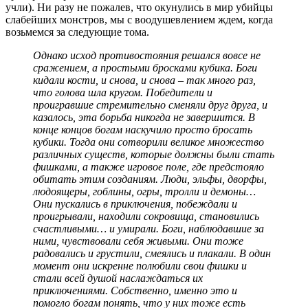
учли). Ни разу не пожалев, что окунулись в мир убийцы
слабейших монстров, мы с воодушевлением ждем, когда
возьмемся за следующие тома.
Однако исход противостояния решался вовсе не
сражением, а простыми бросками кубика. Боги
кидали кости, и снова, и снова – так много раз,
что голова шла кругом. Победители и
проигравшие стремительно сменяли друг друга, и
казалось, эта борьба никогда не завершится. В
конце концов богам наскучило просто бросать
кубики. Тогда они сотворили великое множество
различных существ, которые должны были стать
фишками, а также игровое поле, где предстояло
обитать этим созданиям. Люди, эльфы, дворфы,
людоящеры, гоблины, огры, тролли и демоны…
Они пускались в приключения, побеждали и
проигрывали, находили сокровища, становились
счастливыми… и умирали. Боги, наблюдавшие за
ними, чувствовали себя живыми. Они тоже
радовались и грустили, смеялись и плакали. В один
момент они искренне полюбили свои фишки и
стали всей душой наслаждаться их
приключениями. Собственно, именно это и
помогло богам понять, что у них тоже есть