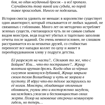
боя, но один неудачный бросок – и всё пропало.
Случайность тому виной или судьба, но порой
такое происходит. Ничего не поделаешь.
История смогла удивить не меньше: в королевстве существует
один авантюрист, который отказывается от любых заданий, не
связанных с гоблинами. Много лет он методично истребляет
зеленых существ, считающихся чуть ли не самым слабым
видом монстров, ведя подсчет убитых и тщательно заполняя
отчеты после заданий. Он очень немногословен, не слишком
расстраивается из-за нехватки друзей, со стойкостью
переносит все нападки коллег по цеху и живет в
переоборудованном хлеву у подруги детства.
Её разрежут на части?.. Сделают то же, что с
Бойцом? Или… что-то пострашнее?.. Жрицу
колотила крупная дрожь. Когда один из чёрных
силуэтов замахнулся дубинкой, Жрица закрыла
своим телом Волшебницу и чуть не заорала в
пустоту. И вдруг что-то тёплое заструилось по
её ногам. Монстры, обладающие отличным
обонянием, учуяли это и восторженно загудели,
наслаждаясь ужасом и беспомощностью своих
жертв. Позор на мгновение отсрочил неминуемую
гибель, но теперь…