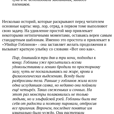
пленников.
Несколько историй, которые раскрывают перед читателем
основные карты: мир, лор, отряд, в первом томе выполняют
свою задачу. На удивление простой мир привлекает
некоторыми нетипичными моментами, оставаясь верен самым
стандартным шаблонам. Именно это простота и привлекает в
«Убийце Гоблинов» - она заставляет желать продолжения и
вызывает краткую улыбку со словами «Вот оно как».
Пир, длившийся три дня и три ночи, подходил к
концу. Гоблины уже пресытились всеми
удовольствиями и лениво бродили по просторному
залу, чуть не поскальзываясь на жире, крови и
физиологических выделениях. Всюду были
разбросаны тела. Раньше у гоблинов жила всего
одна исхудавшая самка, но недавно они поймали
ещё четырёх. Таких свеженьких и сочных. На
этот раз монстры полакомились не только
людьми, но и эльфийской рэей. Гоблины были вне
себя от радости и поэтому пировали, отбросив
все приличия. Впрочем, последнее понятие им
изначально было чуждо. Они растерзали