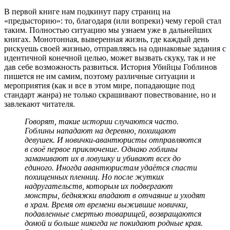
В первой книге нам подкинут пару страниц на
«предысторию»: то, благодаря (или вопреки) чему герой стал
таким. Полностью ситуацию мы узнаем уже в дальнейших
книгах. Монотонная, выверенная жизнь, где каждый день
рискуешь своей жизнью, отправляясь на одинаковые задания с
идентичной конечной целью, может вызвать скуку, так и не
дав себе возможность развиться. История Убийцы Гоблинов
пишется не им самим, поэтому различные ситуации и
мероприятия (как и все в этом мире, попадающие под
стандарт жанра) не только скрашивают повествование, но и
завлекают читателя.
Говорят, такие истории случаются часто.
Гоблины нападают на деревню, похищают
девушек. И новички-авантюристы отправляются
в своё первое приключение. Однако гоблины
заманивают их в ловушку и убивают всех до
единого. Иногда авантюристам удаётся спасти
похищенных пленниц. Но после жутких
надругательств, которым их подвергают
монстры, бедняжки впадают в отчаяние и уходят
в храм. Время от времени выжившие новички,
подавленные смертью товарищей, возвращаются
домой и больше никогда не покидают родные края.