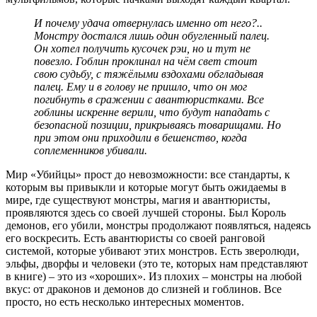
И почему удача отвернулась именно от него?..
Монстру достался лишь один обугленный палец.
Он хотел получить кусочек рэи, но и тут не
повезло. Гоблин проклинал на чём свет стоит
свою судьбу, с тяжёлыми вздохами обгладывая
палец. Ему и в голову не пришло, что он мог
погибнуть в сражении с авантюристками. Все
гоблины искренне верили, что будут нападать с
безопасной позиции, прикрываясь товарищами. Но
при этом они приходили в бешенство, когда
соплеменников убивали.
Мир «Убийцы» прост до невозможности: все стандарты, к
которым вы привыкли и которые могут быть ожидаемы в
мире, где существуют монстры, магия и авантюристы,
проявляются здесь со своей лучшей стороны. Был Король
демонов, его убили, монстры продолжают появляться, надеясь
его воскресить. Есть авантюристы со своей ранговой
системой, которые убивают этих монстров. Есть зверолюди,
эльфы, дворфы и человеки (это те, которых нам представляют
в книге) – это из «хороших». Из плохих – монстры на любой
вкус: от драконов и демонов до слизней и гоблинов. Все
просто, но есть несколько интересных моментов.