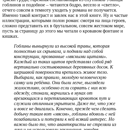
гоблинов и подобное – читаются бодро, весело и «светло»,
отчего совсем в темноту уходить у романа не получается.
Именно такой контраст и завлек нас в этой книге. Ну и частые
иллюстрации, которыми полон роман: смотря на лица героев,
сложно представить их в брутальном, совсем жестоком мире,
пусть за страницу до этого мы читали о кровавом фонтане и
кишках.
Гоблины вынырнули из высокой травы, которая
полностью их скрывала, и подняли над собой
конструкции, прозванные «мясными щитами».
Каждый из таких щитов представлял собой ряд
вертикально состыкованных деревянных досок. К
шершавой поверхности крепилось живое тело.
Выбирали, как правило, молодую человеческую
самку или ребёнка. Они были легче, выглядели
жалостливо, особенно если сорвать с них всю
одежду, стонали, корчились в муках от
врезающихся и перетягивающих кровоток пут и
служили отличным укрытием. Даже те, что уже
и вовсе не двигались. Конечно, прежде чем сделать
добычу таким вот «мясом», гоблины вдоволь с ней
позабавились и потеряли к ней всякий интерес. Но
важно было то, что авантюристы не стреляли из
лука и не использовали заклинания, завидев