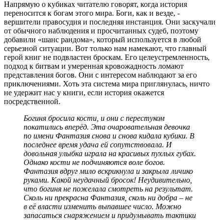
Напрямую о кубиках читателю говорят, когда история
переносится к богам этого мира. Боги, как и везде, -
вершители правосудия и последняя инстанция. Они заскучали
от обычного наблюдения и просчитанных судеб, поэтому
добавили «шанс рандома», который используется в любой
серьезной ситуации. Вот только нам намекают, что главный
герой книг не подвластен броскам. Его целеустремленность,
подход к битвам и умеренная кровожадность ломают
представления богов. Они с интересом наблюдают за его
приключениями. Хоть эта система мира приглянулась, ничто
не удержит нас у книги, если история окажется
посредственной.
Богиня бросила кости, и они с перестуком
покатились вперёд. Эта очаровательная девочка
по имени Фантазия снова и снова кидала кубики. В
последнее время удача ей сопутствовала. И
довольная улыбка играла на красивых пухлых губах.
Однако кости не подчиняются воле богов.
Фантазия вдруг мило вскрикнула и закрыла личико
руками. Какой неудачный бросок! Неудивительно,
что богиня не пожелала смотреть на результат.
Сколь ни прекрасна Фантазия, сколь ни добра – не
в её власти изменить выпавшее число. Можно
запасаться снаряжением и придумывать тактики