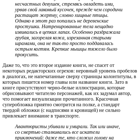
несчастных девушек, стремясь овладеть ими,
урвав свой лакомый кусочек, прежде чем сородичи
растащат жертву, словно хищные птицы.
Однако в этот раз попались не деревенские
простушки. Натренированные тела нещадно
извивались в цепких лапах. Особенно раздражала
грубая, загорелая кожа, изрезанная старыми
шрамами, она не так-то просто поддавалась
острым когтям. Крепкие мышцы тяжело было
прокусить.
Даже то, что это второе издание книги, не спасет от
некоторых редакторских огрехов: неровный уровень пробелов
в диалогах, не напечатанные сверху страницы колонтитулы, в
которых пишется номер главы или название книги. Зато в
книге присутствуют черно-белые иллюстрации, которые
обрисовывают читателю персонажей, как их задумал автор,
что помогает визуализации прочитанного. Красочная
суперобложка приятно смотрится на полке, а стандарт
твердой обложки (с надписями и кровищей) не сильно
привлекает внимание в транспорте.
Авантюристы убивали и умирали. Так или иначе,
со смертью сталкивались все искатели
приключений: даже те, кто сложил голову на