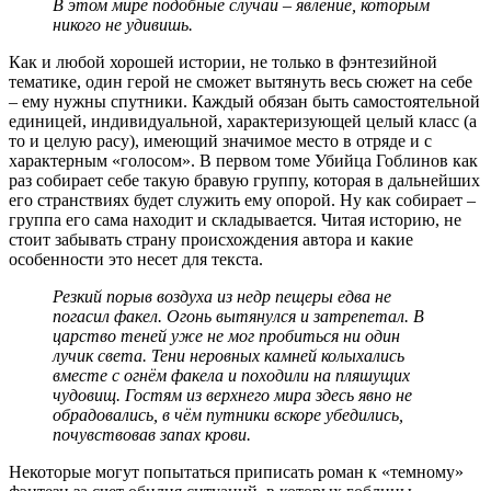
В этом мире подобные случаи – явление, которым
никого не удивишь.
Как и любой хорошей истории, не только в фэнтезийной
тематике, один герой не сможет вытянуть весь сюжет на себе
– ему нужны спутники. Каждый обязан быть самостоятельной
единицей, индивидуальной, характеризующей целый класс (а
то и целую расу), имеющий значимое место в отряде и с
характерным «голосом». В первом томе Убийца Гоблинов как
раз собирает себе такую бравую группу, которая в дальнейших
его странствиях будет служить ему опорой. Ну как собирает –
группа его сама находит и складывается. Читая историю, не
стоит забывать страну происхождения автора и какие
особенности это несет для текста.
Резкий порыв воздуха из недр пещеры едва не
погасил факел. Огонь вытянулся и затрепетал. В
царство теней уже не мог пробиться ни один
лучик света. Тени неровных камней колыхались
вместе с огнём факела и походили на пляшущих
чудовищ. Гостям из верхнего мира здесь явно не
обрадовались, в чём путники вскоре убедились,
почувствовав запах крови.
Некоторые могут попытаться приписать роман к «темному»