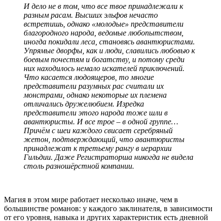
И дело не в том, что все твое принадлежали к
разным расам. Высших эльфов нечасто
встретишь, однако «молодые» представители
благородного народа, ведомые любопытством,
иногда покидали леса, становясь авантюристами.
Упрямые дворфы, как и люди, славились любовью к
боевым почестям и богатству, и потому среди
них находилось немало искателей приключений.
Что касается людоящеров, то многие
представители разумных рас считали их
монстрами, однако некоторые их племена
отличались дружелюбием. Изредка
представители этого народа тоже шли в
авантюристы. И все трое – в одной группе…
Причём с шеи каждого свисает серебряный
жетон, подтверждающий, что авантюристы
принадлежат к третьему рангу в иерархии
Гильдии. Даже Регистраторша никогда не видела
столь разношёрстной компании.
Магия в этом мире работает несколько иначе, чем в
большинстве романов: у каждого заклинателя, в зависимости
от его уровня, навыка и других характеристик есть дневной