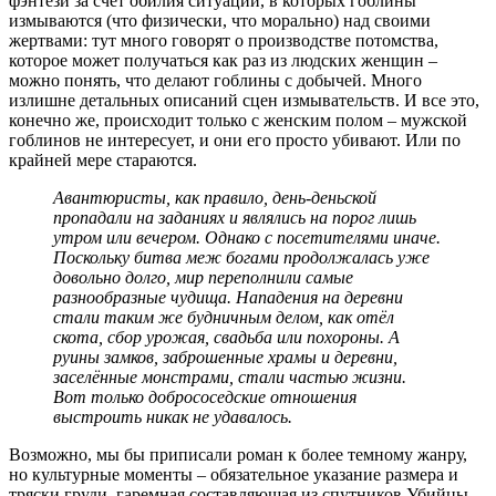
фэнтези за счет обилия ситуаций, в которых гоблины
измываются (что физически, что морально) над своими
жертвами: тут много говорят о производстве потомства,
которое может получаться как раз из людских женщин –
можно понять, что делают гоблины с добычей. Много
излишне детальных описаний сцен измывательств. И все это,
конечно же, происходит только с женским полом – мужской
гоблинов не интересует, и они его просто убивают. Или по
крайней мере стараются.
Авантюристы, как правило, день-деньской
пропадали на заданиях и являлись на порог лишь
утром или вечером. Однако с посетителями иначе.
Поскольку битва меж богами продолжалась уже
довольно долго, мир переполнили самые
разнообразные чудища. Нападения на деревни
стали таким же будничным делом, как отёл
скота, сбор урожая, свадьба или похороны. А
руины замков, заброшенные храмы и деревни,
заселённые монстрами, стали частью жизни.
Вот только добрососедские отношения
выстроить никак не удавалось.
Возможно, мы бы приписали роман к более темному жанру,
но культурные моменты – обязательное указание размера и
тряски груди, гаремная составляющая из спутников Убийцы