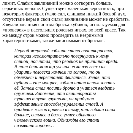
лимит. Слабых заклинаний можно сотворить больше,
серьезных меньше. Существует маленькая вероятность, при
некоторых факторах (мало сил, слишком низкий боевой дух,
отсутствие веры в свои силы) заклинание может не сработать.
Завуалированная система броска кубиков, используемая для
«проверок» в настольных ролевых играх, во всей красе. Так
же между строк можно проследить за незримыми
характеристиками, также зависимыми от бросков.
Первой жертвой гоблина стала авантюристка,
которая неосмотрительно повернулась к нему
спиной, посчитал, что ребёнок не причинит вреда.
В тот день монстр уяснил: если изо всех сил
ударить человека камнем по голове, то он
обмякнет и перестанет двигаться. Узнав, что
дубина – ещё мощнее, гоблин начал использовать
её. Затем стал носить броню и учиться владеть
оружием. Запомнив, что авантюристы
путешествуют группами, он придумал
эффективные способы управления стаей. А
бродячая жизнь привела к тому, что гоблин стал
больше, сильнее и даже умнее обычного
человеческого воина. Однажды его стали
называть лордом…