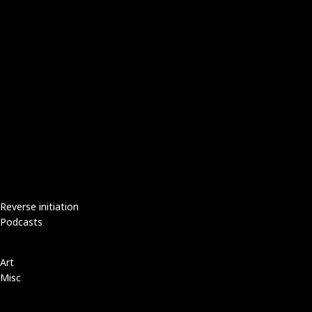
Reverse initiation
Podcasts
Art
Misc