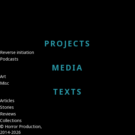
МОЖЕТ БЫТЬ ИНТЕРЕСНО
PROJECTS
Reverse initiation
Podcasts
MEDIA
Art
Misc
TEXTS
Articles
Stories
Reviews
Collections
© Horror Production,
2014-2026