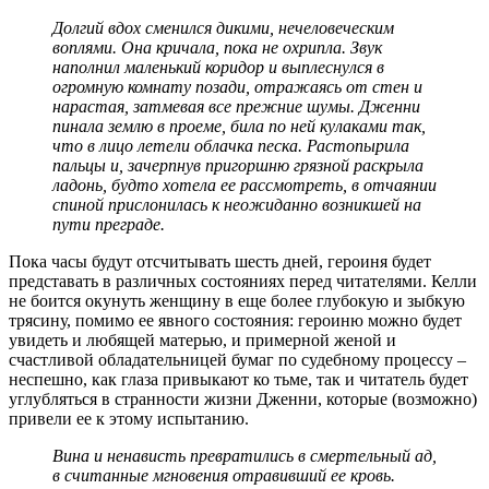
Долгий вдох сменился дикими, нечеловеческим
воплями. Она кричала, пока не охрипла. Звук
наполнил маленький коридор и выплеснулся в
огромную комнату позади, отражаясь от стен и
нарастая, затмевая все прежние шумы. Дженни
пинала землю в проеме, била по ней кулаками так,
что в лицо летели облачка песка. Растопырила
пальцы и, зачерпнув пригоршню грязной раскрыла
ладонь, будто хотела ее рассмотреть, в отчаянии
спиной прислонилась к неожиданно возникшей на
пути преграде.
Пока часы будут отсчитывать шесть дней, героиня будет
представать в различных состояниях перед читателями. Келли
не боится окунуть женщину в еще более глубокую и зыбкую
трясину, помимо ее явного состояния: героиню можно будет
увидеть и любящей матерью, и примерной женой и
счастливой обладательницей бумаг по судебному процессу –
неспешно, как глаза привыкают ко тьме, так и читатель будет
углубляться в странности жизни Дженни, которые (возможно)
привели ее к этому испытанию.
Вина и ненависть превратились в смертельный ад,
в считанные мгновения отравивший ее кровь.