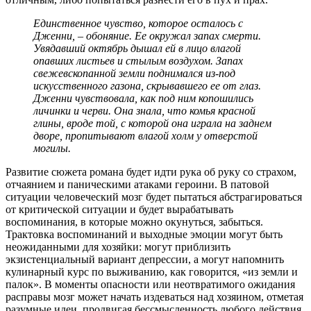
Единственное чувство, которое осталось с
Дженни, – обоняние. Ее окружал запах смерти.
Увядавший октябрь дышал ей в лицо влагой
опавших листьев и стылым воздухом. Запах
свежевскопанной земли поднимался из-под
искусственного газона, скрывавшего ее от глаз.
Дженни чувствовала, как под ним копошились
личинки и черви. Она знала, что комья красной
глины, вроде той, с которой она играла на заднем
дворе, пропитывают влагой холм у отверстой
могилы.
Развитие сюжета романа будет идти рука об руку со страхом,
отчаянием и паническими атаками героини. В патовой
ситуации человеческий мозг будет пытаться абстрагироваться
от критической ситуации и будет вырабатывать
воспоминания, в которые можно окунуться, забыться.
Трактовка воспоминаний и выходные эмоции могут быть
неожиданными для хозяйки: могут приблизить
экзистенциальный вариант депрессии, а могут напомнить
кулинарный курс по выживанию, как говорится, «из земли и
палок». В моменты опасности или неотвратимого ожидания
расправы мозг может начать издеваться над хозяином, отметая
разумные идеи, продвигая бессмысленность любого действия