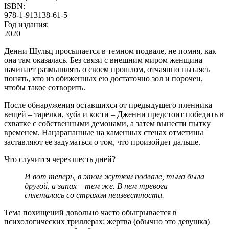
ISBN:
978-1-913138-61-5
Год издания:
2020
Денни Шульц просыпается в темном подвале, не помня, как
она там оказалась. Без связи с внешним миром женщина
начинает размышлять о своем прошлом, отчаянно пытаясь
понять, кто из обиженных ею достаточно зол и порочен,
чтобы такое сотворить.
После обнаружения оставшихся от предыдущего пленника
вещей – тарелки, зуба и кости – Дженни предстоит победить в
схватке с собственными демонами, а затем вынести пытку
временем. Нацарапанные на каменных стенах отметины
заставляют ее задуматься о том, что произойдет дальше.
Что случится через шесть дней?
И вот теперь, в этом жутком подвале, тьма была
другой, а запах – тем же. В нем тревога
сплеталась со страхом неизвестности.
Тема похищений довольно часто обыгрывается в
психологических триллерах: жертва (обычно это девушка)