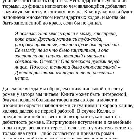
убивает способность бороться. Нестандартность условной
тюрьмы, до финала непонятно чем являющейся добавляет
значимую монетку в копилку романа. К концу копилка будет
наполнена множеством нестандартных ходов, и могла бы
быть заполненной до краев, если бы не финал.
Я ослепла. Эта мысль орала в мозгу, как сирена,
пока глаза Дженни метались туда-сюда,
расфокусированные, словно в фазе быстрого сна.
Ее взгляду не за что было зацепиться, и она
застонала от страха, который пыталась
сдержать. Ослепла? Она помахала руками перед
лицом. Похоже, темнота была относительной –
Дженни различала контуры и тени, различала
нечто.
Далеко не всегда мы обращаем внимание какой по счету
роман у автора мы читаем. Книга может быть интересной,
будучи первым большим творением автора, а может в
изобилии обрасти шаблонными ситуациями и хоррор-клише,
являясь далеко не первой работой. В случае Келли, в
предисловии небезызвестный автор книг указывает на
дебютность романа. Интригующее вступление и хвалебный
отзыв подогревают интерес. После этого у читателя остается
только два пути – либо согласится и признать роман
отличным, либо попытаться разнести его в пух и прах.