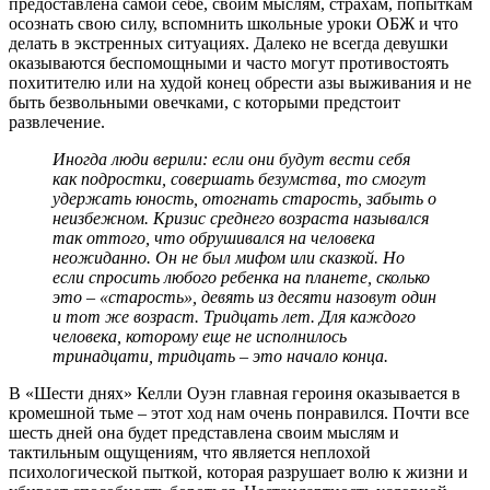
предоставлена самой себе, своим мыслям, страхам, попыткам
осознать свою силу, вспомнить школьные уроки ОБЖ и что
делать в экстренных ситуациях. Далеко не всегда девушки
оказываются беспомощными и часто могут противостоять
похитителю или на худой конец обрести азы выживания и не
быть безвольными овечками, с которыми предстоит
развлечение.
Иногда люди верили: если они будут вести себя
как подростки, совершать безумства, то смогут
удержать юность, отогнать старость, забыть о
неизбежном. Кризис среднего возраста назывался
так оттого, что обрушивался на человека
неожиданно. Он не был мифом или сказкой. Но
если спросить любого ребенка на планете, сколько
это – «старость», девять из десяти назовут один
и тот же возраст. Тридцать лет. Для каждого
человека, которому еще не исполнилось
тринадцати, тридцать – это начало конца.
В «Шести днях» Келли Оуэн главная героиня оказывается в
кромешной тьме – этот ход нам очень понравился. Почти все
шесть дней она будет представлена своим мыслям и
тактильным ощущениям, что является неплохой
психологической пыткой, которая разрушает волю к жизни и