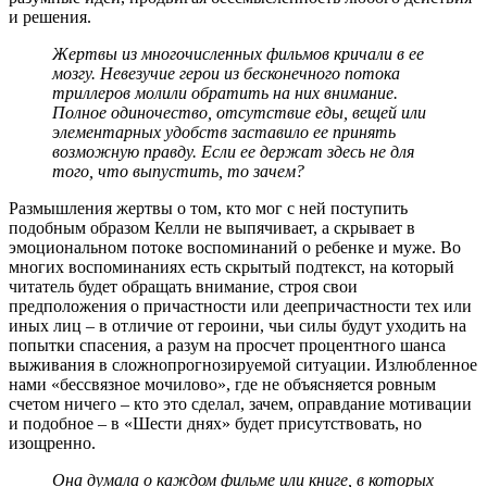
и решения.
Жертвы из многочисленных фильмов кричали в ее
мозгу. Невезучие герои из бесконечного потока
триллеров молили обратить на них внимание.
Полное одиночество, отсутствие еды, вещей или
элементарных удобств заставило ее принять
возможную правду. Если ее держат здесь не для
того, что выпустить, то зачем?
Размышления жертвы о том, кто мог с ней поступить
подобным образом Келли не выпячивает, а скрывает в
эмоциональном потоке воспоминаний о ребенке и муже. Во
многих воспоминаниях есть скрытый подтекст, на который
читатель будет обращать внимание, строя свои
предположения о причастности или деепричастности тех или
иных лиц – в отличие от героини, чьи силы будут уходить на
попытки спасения, а разум на просчет процентного шанса
выживания в сложнопрогнозируемой ситуации. Излюбленное
нами «бессвязное мочилово», где не объясняется ровным
счетом ничего – кто это сделал, зачем, оправдание мотивации
и подобное – в «Шести днях» будет присутствовать, но
изощренно.
Она думала о каждом фильме или книге, в которых