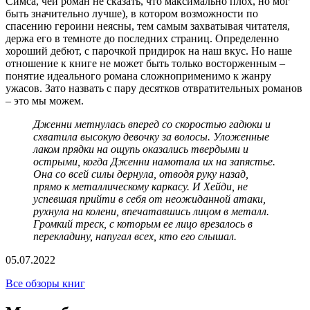
Симса, чей роман не сказать, что максимально плох, но мог
быть значительно лучше), в котором возможности по
спасению героини неясны, тем самым захватывая читателя,
держа его в темноте до последних страниц. Определенно
хороший дебют, с парочкой придирок на наш вкус. Но наше
отношение к книге не может быть только восторженным –
понятие идеального романа сложноприменимо к жанру
ужасов. Зато назвать с пару десятков отвратительных романов
– это мы можем.
Дженни метнулась вперед со скоростью гадюки и
схватила высокую девочку за волосы. Уложенные
лаком прядки на ощупь оказались твердыми и
острыми, когда Дженни намотала их на запястье.
Она со всей силы дернула, отводя руку назад,
прямо к металлическому каркасу. И Хейди, не
успевшая прийти в себя от неожиданной атаки,
рухнула на колени, впечатавшись лицом в металл.
Громкий треск, с которым ее лицо врезалось в
перекладину, напугал всех, кто его слышал.
05.07.2022
Все обзоры книг