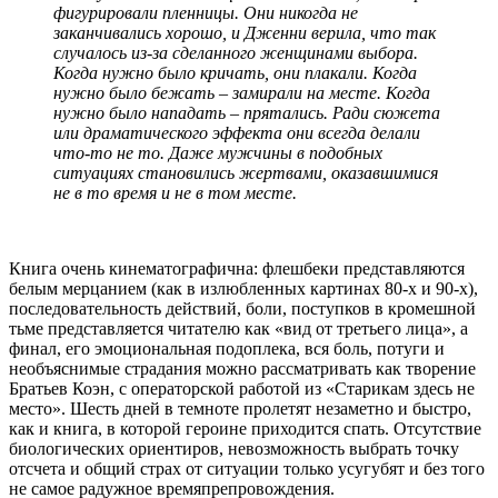
фигурировали пленницы. Они никогда не
заканчивались хорошо, и Дженни верила, что так
случалось из-за сделанного женщинами выбора.
Когда нужно было кричать, они плакали. Когда
нужно было бежать – замирали на месте. Когда
нужно было нападать – прятались. Ради сюжета
или драматического эффекта они всегда делали
что-то не то. Даже мужчины в подобных
ситуациях становились жертвами, оказавшимися
не в то время и не в том месте.
Книга очень кинематографична: флешбеки представляются
белым мерцанием (как в излюбленных картинах 80-х и 90-х),
последовательность действий, боли, поступков в кромешной
тьме представляется читателю как «вид от третьего лица», а
финал, его эмоциональная подоплека, вся боль, потуги и
необъяснимые страдания можно рассматривать как творение
Братьев Коэн, с операторской работой из «Старикам здесь не
место». Шесть дней в темноте пролетят незаметно и быстро,
как и книга, в которой героине приходится спать. Отсутствие
биологических ориентиров, невозможность выбрать точку
отсчета и общий страх от ситуации только усугубят и без того
не самое радужное времяпрепровождения.