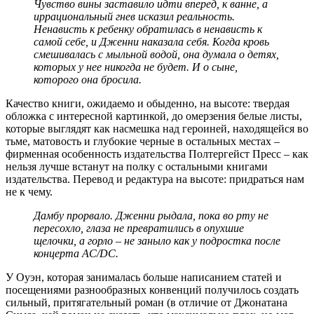
Чувство вины заставило идти вперед, к ванне, а
иррациональный гнев исказил реальность.
Ненависть к ребенку обратилась в ненависть к
самой себе, и Дженни наказала себя. Когда кровь
смешивалась с мыльной водой, она думала о детях,
которых у нее никогда не будет. И о сыне,
которого она бросила.
Качество книги, ожидаемо и обыденно, на высоте: твердая
обложка с интересной картинкой, до омерзения белые листы,
которые выглядят как насмешка над героиней, находящейся во
тьме, матовость и глубокие черные в остальных местах –
фирменная особенность издательства Полтергейст Пресс – как
нельзя лучше встанут на полку с остальными книгами
издательства. Перевод и редактура на высоте: придраться нам
не к чему.
Дамбу прорвало. Дженни рыдала, пока во рту не
пересохло, глаза не превратились в опухшие
щелочки, а горло – не заныло как у подростка после
концерта
AC/
DC.
У Оуэн, которая занималась больше написанием статей и
посещениями разнообразных конвенций получилось создать
сильный, притягательный роман (в отличие от Джонатана