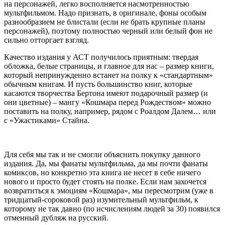
на персонажей, легко восполняется насмотренностью
мультфильмом. Надо признать, в оригинале, фоны особым
разнообразием не блистали (если не брать крупные планы
персонажей), поэтому полностью черный или белый фон не
сильно отторгает взгляд.
Качество издания у АСТ получилось приятным: твердая
обложка, белые страницы, и главное для нас – размер книги,
который непринужденно встанет на полку к «стандартным»
обычным книгам. И пусть большинство книг, которые
касаются творчества Бертона имеют подарочный размер (и
они цветные) – мангу «Кошмара перед Рождеством» можно
поставить на полку, например, рядом с Роалдом Далем… или
с «Ужастиками» Стайна.
Для себя мы так и не смогли объяснить покупку данного
издания. Да, мы фанаты мультфильма, да мы почти фанаты
комиксов, но конкретно эта книга не несет в себе ничего
нового и просто будет стоять на полке. Если нам захочется
возвратиться к эмоциям «Кошмара», мы пересмотрим (уже в
тридцатый-сороковой раз) изумительный мультфильм, к
которому не так давно (по исчислениям людей за 30) появился
отменный дубляж на русский.