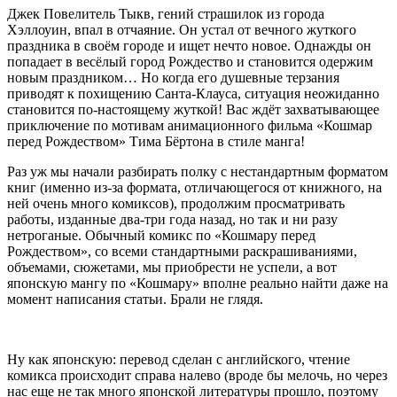
Джек Повелитель Тыкв, гений страшилок из города
Хэллоуин, впал в отчаяние. Он устал от вечного жуткого
праздника в своём городе и ищет нечто новое. Однажды он
попадает в весёлый город Рождество и становится одержим
новым праздником… Но когда его душевные терзания
приводят к похищению Санта-Клауса, ситуация неожиданно
становится по-настоящему жуткой! Вас ждёт захватывающее
приключение по мотивам анимационного фильма «Кошмар
перед Рождеством» Тима Бёртона в стиле манга!
Раз уж мы начали разбирать полку с нестандартным форматом
книг (именно из-за формата, отличающегося от книжного, на
ней очень много комиксов), продолжим просматривать
работы, изданные два-три года назад, но так и ни разу
нетроганые. Обычный комикс по «Кошмару перед
Рождеством», со всеми стандартными раскрашиваниями,
объемами, сюжетами, мы приобрести не успели, а вот
японскую мангу по «Кошмару» вполне реально найти даже на
момент написания статьи. Брали не глядя.
Ну как японскую: перевод сделан с английского, чтение
комикса происходит справа налево (вроде бы мелочь, но через
нас еще не так много японской литературы прошло, поэтому