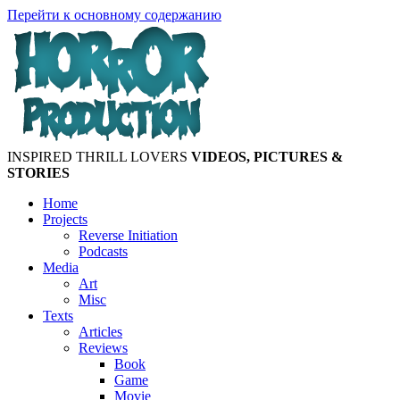
Перейти к основному содержанию
INSPIRED THRILL LOVERS
VIDEOS, PICTURES &
STORIES
Home
Projects
Reverse Initiation
Podcasts
Media
Art
Misc
Texts
Articles
Reviews
Book
Game
Movie