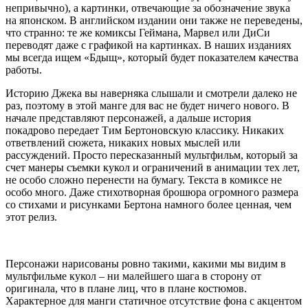
непривычно), а картинки, отвечающие за обозначение звука
на японском. В английском издании они также не переведены,
что странно: те же комиксы Геймана, Марвел или ДиСи
переводят даже с графикой на картинках. В наших изданиях
мы всегда ищем «Бдыщ», который будет показателем качества
работы.
Историю Джека вы наверняка слышали и смотрели далеко не
раз, поэтому в этой манге для вас не будет ничего нового. В
начале представляют персонажей, а дальше история
покадрово передает Тим Бертоновскую классику. Никаких
ответвлений сюжета, никаких новых мыслей или
рассуждений. Просто пересказанный мультфильм, который за
счет манеры съемки кукол и ограничений в анимации тех лет,
не особо сложно перенести на бумагу. Текста в комиксе не
особо много. Даже стихотворная брошюра огромного размера
со стихами и рисунками Бертона намного более ценная, чем
этот релиз.
Персонажи нарисованы ровно такими, какими мы видим в
мультфильме кукол – ни малейшего шага в сторону от
оригинала, что в плане лиц, что в плане костюмов.
Характерное для манги статичное отсутствие фона с акцентом